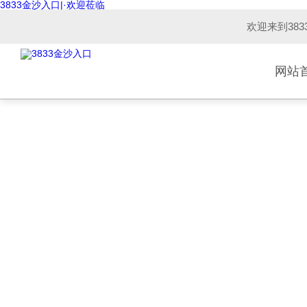
3833金沙入口|·欢迎莅临
欢迎来到38
网站