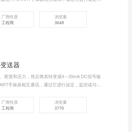
。
厂商性质
浏览量
工程商
3648
差压变送器
密度和压力，然后将其转变成4～20mA DC信号输
型可与HART手操器相互通讯，通过它进行设定，监控或与上
3351DP现场可调式智能差 ，可脱离手操器，通过按键方
厂商性质
浏览量
工程商
3770