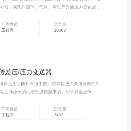
补偿，实现对液体、气体、蒸汽等介质压力变化的准
厂商性质
浏览量
工程商
10569
GP远传差压/压力变送器
压/压力变送器是用于防止管道中的介质直接进入变送器里的压
靠注满流体的毛细管连接起来的。用于测量液体、气
将其转变成4～20mA DC信号输出。
厂商性质
浏览量
工程商
3403