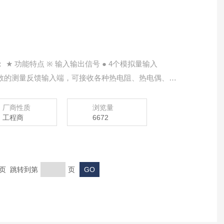
过程参数的测量反馈输入端，可接收各种热电阻、热电偶、标
分度号可切换，即设即用。
厂商性质
浏览量
工程商
6672
末页 跳转到第
页