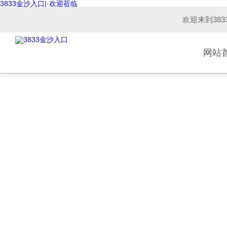
3833金沙入口|·欢迎莅临
欢迎来到38
网站