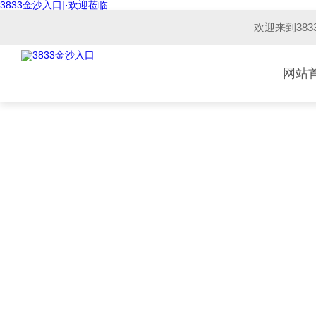
3833金沙入口|·欢迎莅临
欢迎来到38
网站