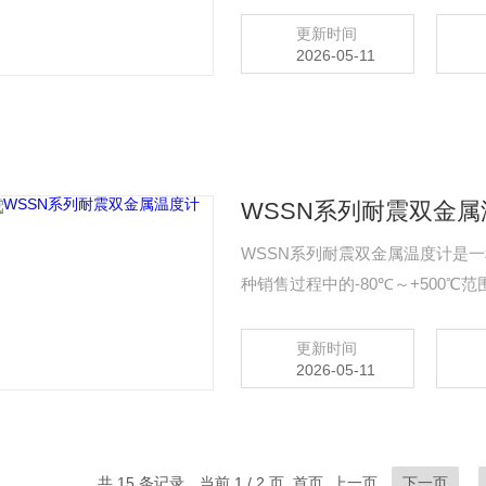
更新时间
2026-05-11
WSSN系列耐震双金属
WSSN系列耐震双金属温度计是
种销售过程中的-80℃～+500
的温度。该耐震双金属温度计从设
易读数、无汞害、坚固耐用等特点
更新时间
2026-05-11
船舶、发电、纺织、印染等工业和
共 15 条记录，当前 1 / 2 页 首页 上一页
下一页