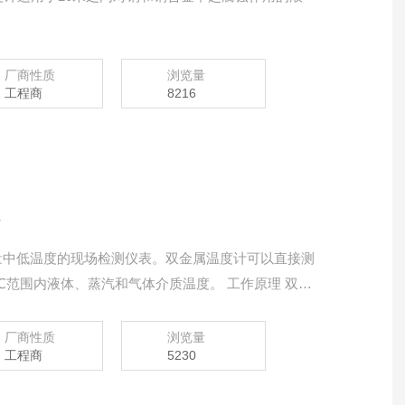
厂商性质
浏览量
工程商
8216
计
量中低温度的现场检测仪表。双金属温度计可以直接测
0℃范围内液体、蒸汽和气体介质温度。 工作原理 双金
的双金属片组成。一端受热膨胀时，带动指针旋转，
厂商性质
浏览量
工程商
5230