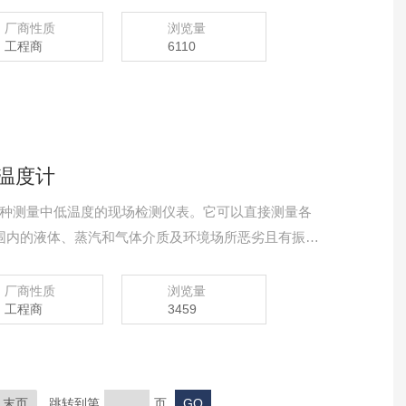
厂商性质
浏览量
工程商
6110
温度计
一种测量中低温度的现场检测仪表。它可以直接测量各
℃范围内的液体、蒸汽和气体介质及环境场所恶劣且有振动
计原理及结构上具有防水、防腐蚀、耐震动、直观、
，耐震双金属温度计广泛应用于石油、化工、机械、
厂商性质
浏览量
工程商
3459
科研部门。
末页
跳转到第
页