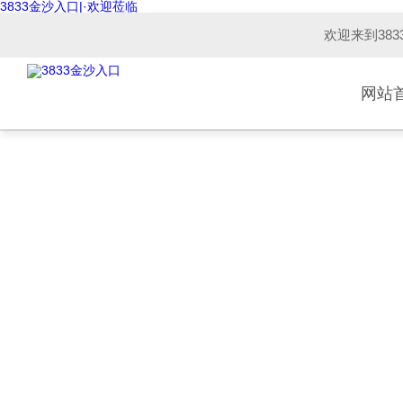
3833金沙入口|·欢迎莅临
欢迎来到38
网站