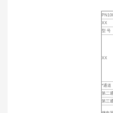
PN10
XX
型 号
XX
*通道
第二
第三
继电