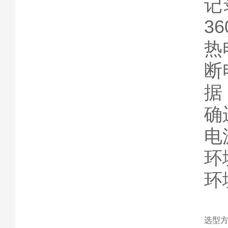
记
3
热
断
据
确
电
环
环
选型