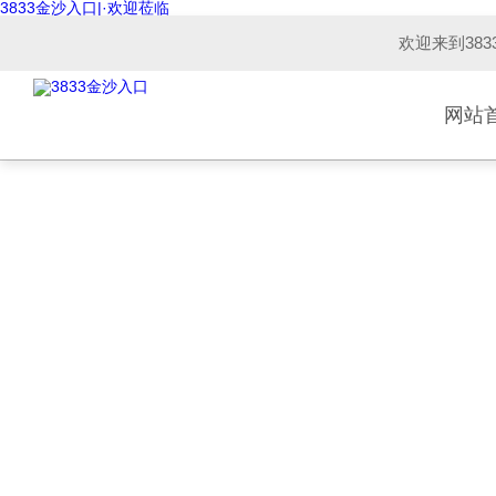
3833金沙入口|·欢迎莅临
欢迎来到38
网站