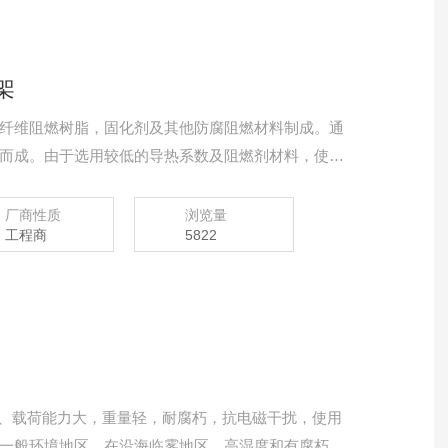
架
璃纤维阻燃树脂，固化剂及其他防腐阻燃材料制成。通
而成。由于选用较低的导热系数及阻燃剂材料，使产
和耐腐朽性能，同时还具有结构合理、耐老化、绝缘
寿命长等特点。在化工、冶金、石油、等强腐朽性坏
厂商性质
浏览量
工程商
5822
单、载荷能力大，重量轻，耐腐朽，抗电磁干扰，使用
一般环境地区，在沿海临雾地区、高湿度和有腐朽