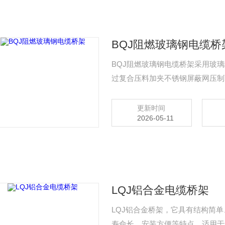
BQJ阻燃玻璃钢电缆桥
BQJ阻燃玻璃钢电缆桥架采用玻
过复合压料加夹不锈钢屏蔽网压制
品具有较高的耐火隔热性、自熄性
性能好、重量轻、配线灵活、使用
更新时间
2026-05-11
境中得到广泛使用
LQJ铝合金电缆桥架
LQJ铝合金桥架，它具有结构简
寿命长，安装方便等特点。适用于