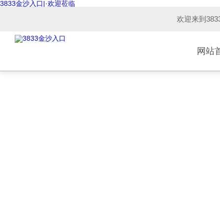
3833金沙入口|·欢迎莅临
欢迎来到38
网站