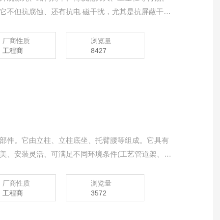
它不但抗腐蚀、还有抗电 磁干扰，尤其是抗屏蔽干
合金桥架在现代工业、现代国防、现代高科技，有着*
厂商性质
浏览量
工程商
8427
部件。它由立柱、立柱底坐、托臂腰等组成。它具有
美、安装灵活、可满足不同环境条件(工艺管道架、楼
同形式(悬吊式、直立式、测立式、单边、双边和多层
厂商性质
浏览量
工程商
3572